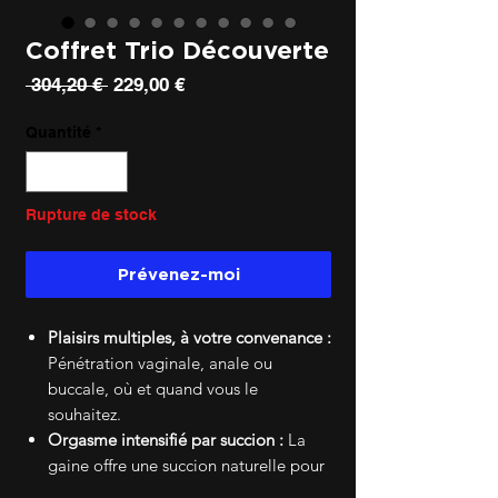
Coffret Trio Découverte
Prix
Prix
 304,20 € 
229,00 €
original
promotionnel
Quantité
*
Rupture de stock
Prévenez-moi
Plaisirs multiples, à votre convenance :
Pénétration vaginale, anale ou
buccale, où et quand vous le
souhaitez.
Orgasme intensifié par succion :
La
gaine offre une succion naturelle pour
des orgasmes plus longs et plus