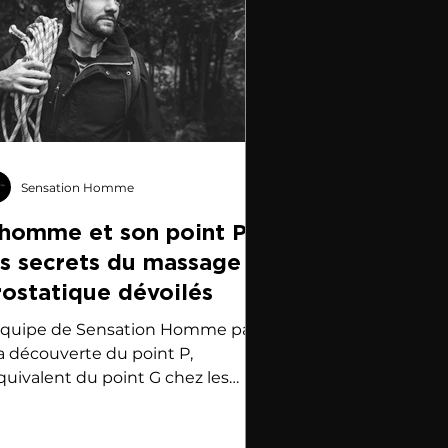
Sensation Homme
’homme et son point P :
es secrets du massage
rostatique dévoilés
équipe de Sensation Homme part
la découverte du point P,
équivalent du point G chez les
mmes.