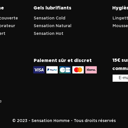
me
Gels lubrifiants
Hygiè
couverte
Sensation Cold
Linget
lorateur
Sensation Natural
Mousse
ert
Sensation Hot
15
su
Paiement sûr et discret
€
comma
e
© 2023 - Sensation Homme - Tous droits réservés