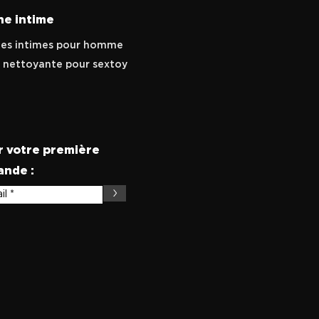
ne intime
tes intimes pour homme
 nettoyante pour sextoy
r votre première
nde :
>