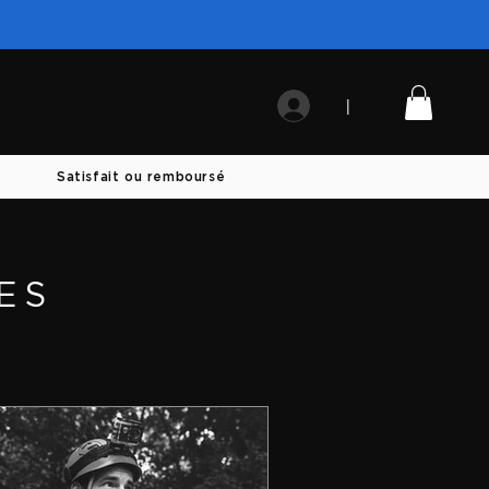
|
Satisfait ou remboursé
ES