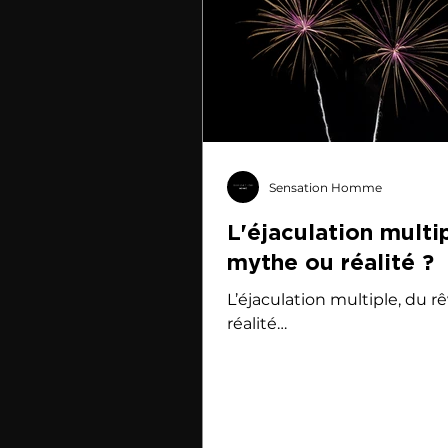
Sensation Homme
L'éjaculation multip
mythe ou réalité ?
L’éjaculation multiple, du rê
réalité…