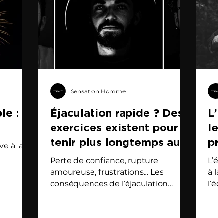
Sensation Homme
le :
Éjaculation rapide ? Des
L
exercices existent pour
l
tenir plus longtemps au
p
ve à la
lit.
Perte de confiance, rupture
L’
amoureuse, frustrations… Les
à 
conséquences de l’éjaculation
l’
précoce sont nombreuses. Mais des
fe
solutions existent.