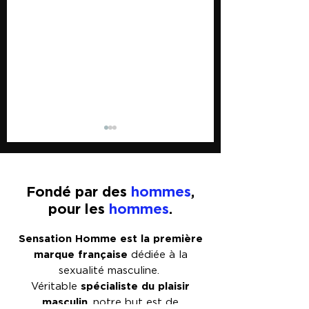
Fondé par des
hommes
,
pour les
hommes
.
Plug anal pour
Qu'est-ce que l
Sensation Homme est la première
homme : le guide
Brat BDSM et
marque française
dédiée à la
complet
comment cela 
sexualité masculine. ​
il enrichir votre
spécialiste du plaisir
Véritable
sexuelle ?
masculin
, notre but est de