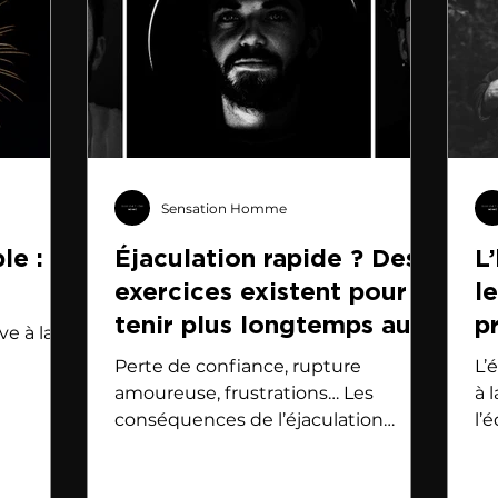
Sensation Homme
le :
Éjaculation rapide ? Des
L
exercices existent pour
l
tenir plus longtemps au
p
ve à la
lit.
Perte de confiance, rupture
L’
amoureuse, frustrations… Les
à 
conséquences de l’éjaculation
l’
précoce sont nombreuses. Mais des
fe
solutions existent.