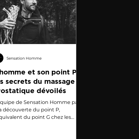
Sensation Homme
’homme et son point P :
es secrets du massage
rostatique dévoilés
équipe de Sensation Homme part
la découverte du point P,
équivalent du point G chez les
mmes.