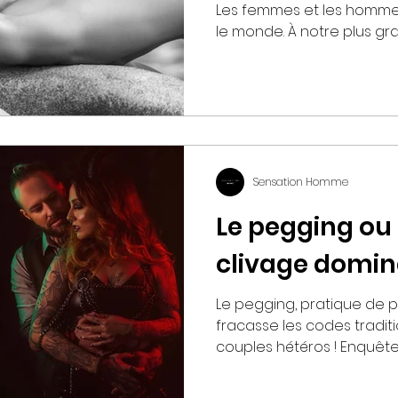
l'amour.
Les femmes et les hommes 
le monde. À notre plus gran
Sensation Homme
Le pegging ou 
clivage domin
Le pegging, pratique de pl
fracasse les codes tradit
couples hétéros ! Enquête