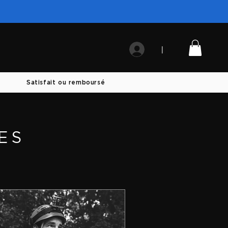
|
Satisfait ou remboursé
ES