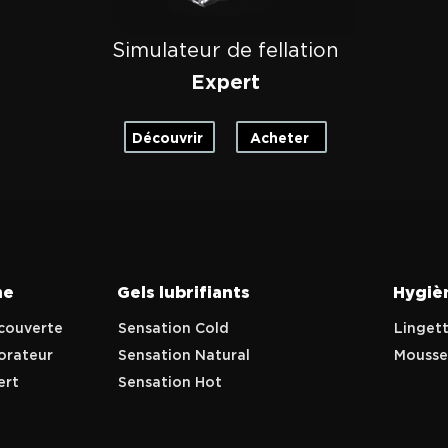
Simulateur de fellation
Expert
Découvrir
Acheter
me
Gels lubrifiants
Hygiè
couverte
Sensation Cold
Linget
lorateur
Sensation Natural
Mousse
ert
Sensation Hot