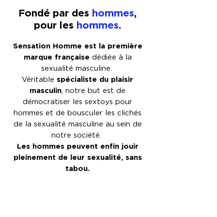
Fondé par des
hommes
,
pour les
hommes
.
Côte-à-côtisme -
La couille bleue
Sensation Homme est la première
Éloge d’une
démystifiée
marque française
dédiée à la
pratique libertine
sexualité masculine. ​
spécialiste du plaisir
Véritable
masculin
, notre but est de
démocratiser les sextoys pour
hommes et de bousculer les clichés
de la sexualité masculine au sein de
notre société.
Les hommes peuvent enfin jouir
pleinement de leur sexualité, sans
tabou.
En savoir +