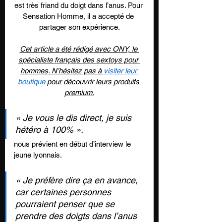
est très friand du doigt dans l’anus. Pour 
Sensation Homme, il a accepté de 
partager son expérience.
Cet article a été rédigé avec ONY, le 
spécialiste français des sextoys pour 
hommes. N’hésitez pas à 
visiter leur 
boutique
 pour découvrir leurs produits 
premium.
« 
Je vous le dis direct, je suis 
hétéro à 100% 
».
nous prévient en début d’interview le 
jeune lyonnais.
« Je préfère dire ça en avance, 
car certaines personnes 
pourraient penser que se 
prendre des doigts dans l’anus 